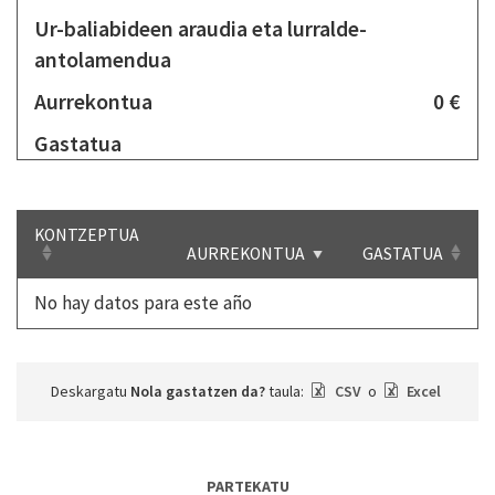
Ur-baliabideen araudia eta lurralde-
antolamendua
Aurrekontua
0 €
Gastatua
KONTZEPTUA
AURREKONTUA
GASTATUA
No hay datos para este año
Deskargatu
Nola gastatzen da?
taula:
CSV
o
Excel
PARTEKATU