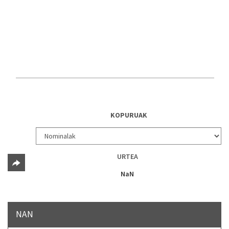
KOPURUAK
URTEA
NaN
NAN