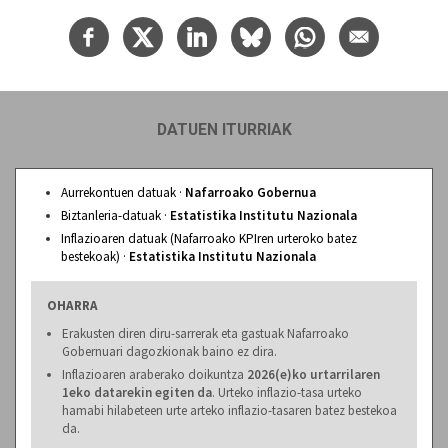
DATUEN ITURRIAK
Aurrekontuen datuak ·
Nafarroako Gobernua
Biztanleria-datuak ·
Estatistika Institutu Nazionala
Inflazioaren datuak (Nafarroako KPIren urteroko batez
bestekoak) ·
Estatistika Institutu Nazionala
OHARRA
Erakusten diren diru-sarrerak eta gastuak Nafarroako
Gobernuari dagozkionak baino ez dira.
Inflazioaren araberako doikuntza
2026(e)ko urtarrilaren
1eko datarekin egiten da
. Urteko inflazio-tasa urteko
hamabi hilabeteen urte arteko inflazio-tasaren batez bestekoa
da.