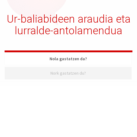
Ur-baliabideen araudia eta
lurralde-antolamendua
Nola gastatzen da?
Nork gastatzen du?
Nola gastatzen da?