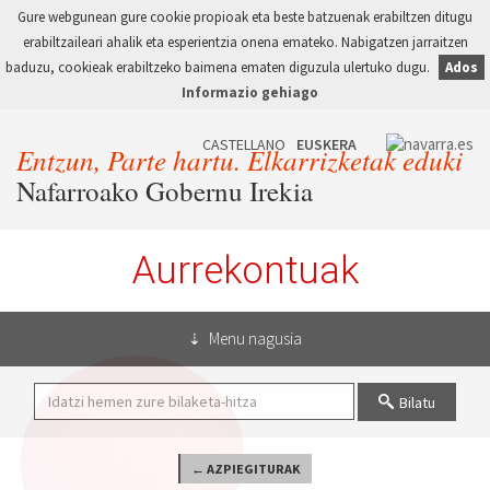
Gure webgunean gure cookie propioak eta beste batzuenak erabiltzen ditugu
erabiltzaileari ahalik eta esperientzia onena emateko. Nabigatzen jarraitzen
baduzu, cookieak erabiltzeko baimena ematen diguzula ulertuko dugu.
Ados
Informazio gehiago
Entzun, Parte hartu. Elkarrizketak eduki
Nafarroako Gobernu Irekia
Aurrekontuak
Menu nagusia
Bilatu
← AZPIEGITURAK