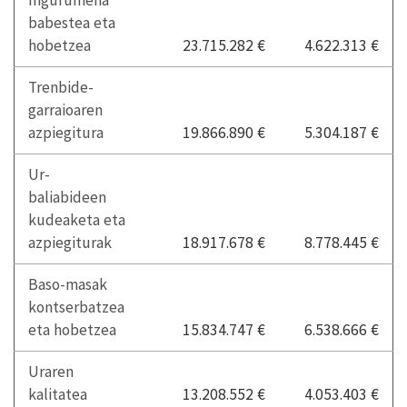
babestea eta
hobetzea
23.715.282 €
4.622.313 €
Trenbide-
garraioaren
azpiegitura
19.866.890 €
5.304.187 €
Ur-
baliabideen
kudeaketa eta
azpiegiturak
18.917.678 €
8.778.445 €
Baso-masak
kontserbatzea
eta hobetzea
15.834.747 €
6.538.666 €
Uraren
kalitatea
13.208.552 €
4.053.403 €