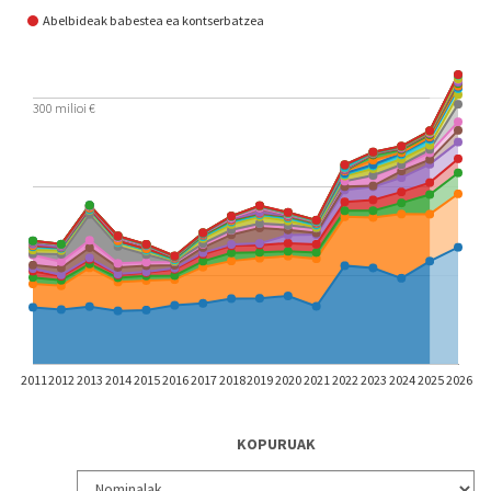
Abelbideak babestea ea kontserbatzea
300 milioi €
2011
2012
2013
2014
2015
2016
2017
2018
2019
2020
2021
2022
2023
2024
2025
2026
KOPURUAK