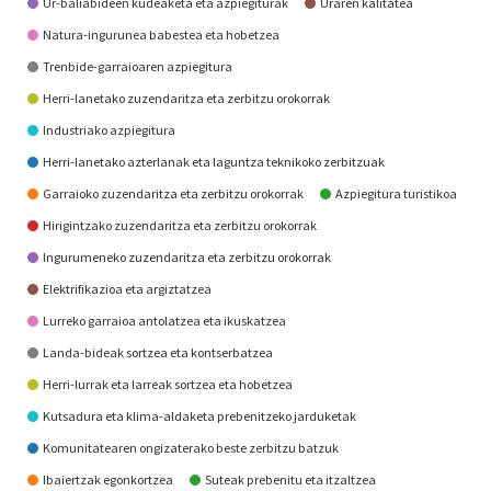
Ur-baliabideen kudeaketa eta azpiegiturak
Uraren kalitatea
Natura-ingurunea babestea eta hobetzea
Trenbide-garraioaren azpiegitura
Herri-lanetako zuzendaritza eta zerbitzu orokorrak
Industriako azpiegitura
Herri-lanetako azterlanak eta laguntza teknikoko zerbitzuak
Garraioko zuzendaritza eta zerbitzu orokorrak
Azpiegitura turistikoa
Hirigintzako zuzendaritza eta zerbitzu orokorrak
Ingurumeneko zuzendaritza eta zerbitzu orokorrak
Elektrifikazioa eta argiztatzea
Lurreko garraioa antolatzea eta ikuskatzea
Landa-bideak sortzea eta kontserbatzea
Herri-lurrak eta larreak sortzea eta hobetzea
Kutsadura eta klima-aldaketa prebenitzeko jarduketak
Komunitatearen ongizaterako beste zerbitzu batzuk
Ibaiertzak egonkortzea
Suteak prebenitu eta itzaltzea