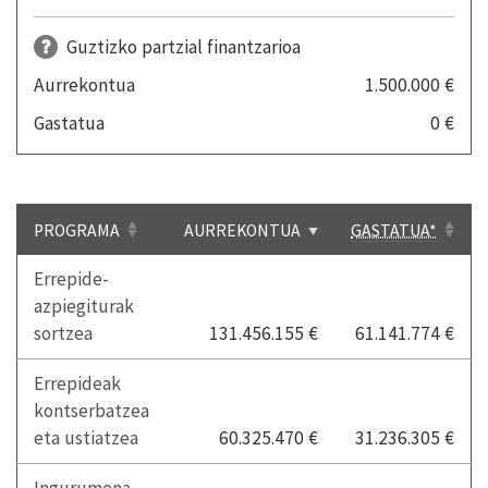
Guztizko partzial finantzarioa
Aurrekontua
1.500.000 €
Gastatua
0 €
PROGRAMA
AURREKONTUA
GASTATUA*
Errepide-
azpiegiturak
sortzea
131.456.155 €
61.141.774 €
Errepideak
kontserbatzea
eta ustiatzea
60.325.470 €
31.236.305 €
Ingurumena