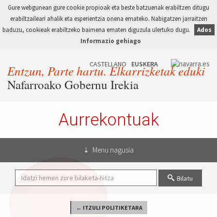
Gure webgunean gure cookie propioak eta beste batzuenak erabiltzen ditugu
erabiltzaileari ahalik eta esperientzia onena emateko. Nabigatzen jarraitzen
baduzu, cookieak erabiltzeko baimena ematen diguzula ulertuko dugu.
Ados
Informazio gehiago
Entzun, Parte hartu. Elkarrizketak eduki
Nafarroako Gobernu Irekia
Aurrekontuak
Menu nagusia
Bilatu
← ITZULI POLITIKETARA