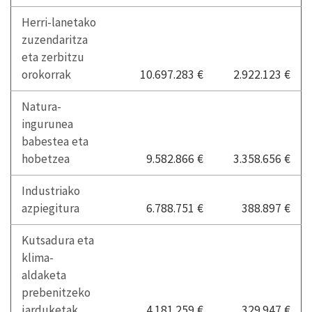
Herri-lanetako
zuzendaritza
eta zerbitzu
orokorrak
10.697.283 €
2.922.123 €
Natura-
ingurunea
babestea eta
hobetzea
9.582.866 €
3.358.656 €
Industriako
azpiegitura
6.788.751 €
388.897 €
Kutsadura eta
klima-
aldaketa
prebenitzeko
jarduketak
4.181.259 €
329.947 €