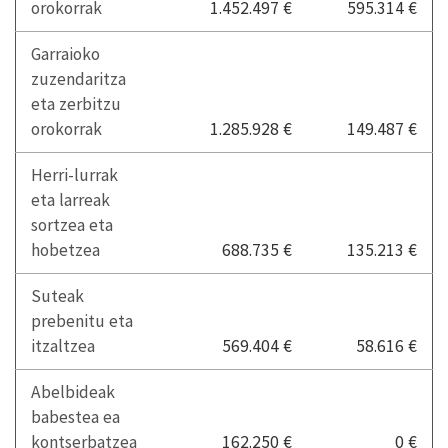
orokorrak
1.452.497 €
595.314 €
Garraioko
zuzendaritza
eta zerbitzu
orokorrak
1.285.928 €
149.487 €
Herri-lurrak
eta larreak
sortzea eta
hobetzea
688.735 €
135.213 €
Suteak
prebenitu eta
itzaltzea
569.404 €
58.616 €
Abelbideak
babestea ea
kontserbatzea
162.250 €
0 €