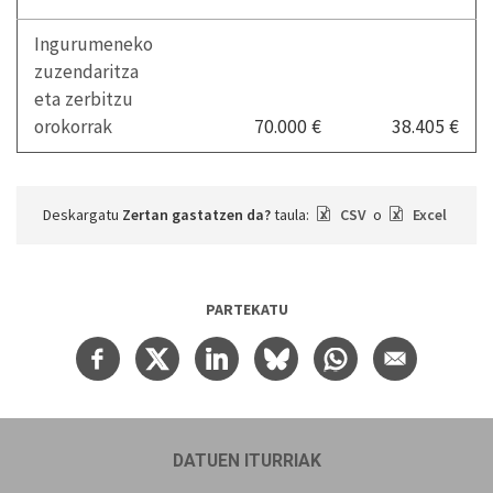
Ingurumeneko
zuzendaritza
eta zerbitzu
orokorrak
70.000 €
38.405 €
Deskargatu
Zertan gastatzen da?
taula:
CSV
o
Excel
PARTEKATU
DATUEN ITURRIAK