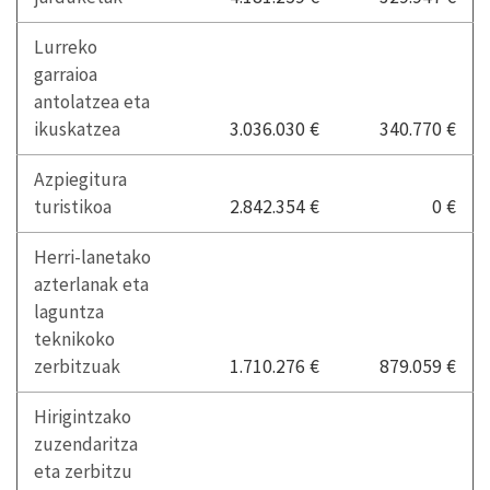
Lurreko
garraioa
antolatzea eta
ikuskatzea
3.036.030 €
340.770 €
Azpiegitura
turistikoa
2.842.354 €
0 €
Herri-lanetako
azterlanak eta
laguntza
teknikoko
zerbitzuak
1.710.276 €
879.059 €
Hirigintzako
zuzendaritza
eta zerbitzu