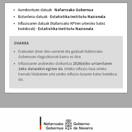
Aurrekontuen datuak ·
Nafarroako Gobernua
Biztanleria-datuak ·
Estatistika Institutu Nazionala
Inflazioaren datuak (Nafarroako KPIren urteroko batez
bestekoak) ·
Estatistika Institutu Nazionala
OHARRA
Erakusten diren diru-sarrerak eta gastuak Nafarroako
Gobernuari dagozkionak baino ez dira.
Inflazioaren araberako doikuntza
2026(e)ko urtarrilaren
1eko datarekin egiten da
. Urteko inflazio-tasa urteko
hamabi hilabeteen urte arteko inflazio-tasaren batez bestekoa
da.