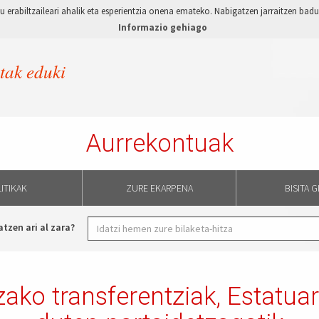
 erabiltzaileari ahalik eta esperientzia onena emateko. Nabigatzen jarraitzen ba
Informazio gehiago
etak eduki
Aurrekontuak
ITIKAK
ZURE EKARPENA
BISITA 
atzen ari al zara?
ako transferentziak, Estatuar