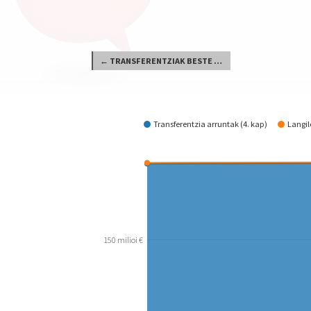
← TRANSFERENTZIAK BESTE ADMINISTRAZIO PUBLIKO BATZUETARA
Nola gastatzen da?
Transferentzia arruntak (4. kap)
Langil
150 milioi €