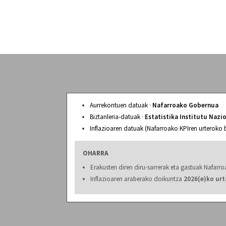
Aurrekontuen datuak ·
Nafarroako Gobernua
Biztanleria-datuak ·
Estatistika Institutu Nazi
Inflazioaren datuak (Nafarroako KPIren urteroko 
OHARRA
Erakusten diren diru-sarrerak eta gastuak Nafar
Inflazioaren araberako doikuntza
2026(e)ko urt