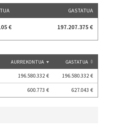
TUA
GASTATUA
105 €
197.207.375 €
AURREKONTUA
GASTATUA
196.580.332 €
196.580.332 €
600.773 €
627.043 €