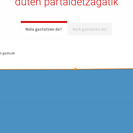
duten partaidetzagatik
Nola gastatzen da?
Nork gastatzen du?
e-gastuak