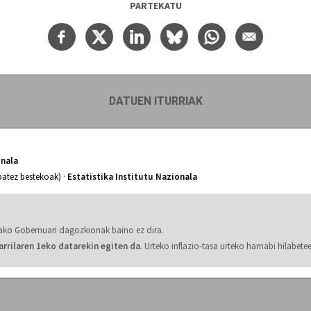
PARTEKATU
DATUEN ITURRIAK
onala
batez bestekoak) ·
Estatistika Institutu Nazionala
roako Gobernuari dagozkionak baino ez dira.
arrilaren 1eko datarekin egiten da
. Urteko inflazio-tasa urteko hamabi hilabete