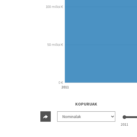
100 milioi €
50 milioi €
0 €
2011
KOPURUAK
2011