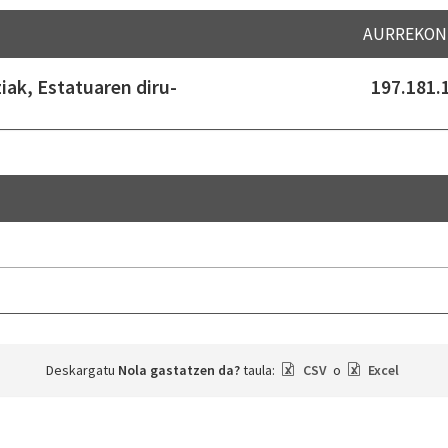
AURREKON
iak, Estatuaren diru-
197.181.
Deskargatu
Nola gastatzen da?
taula:
CSV
o
Excel