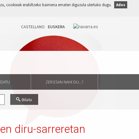
duzu, cookieak erabiltzeko baimena ematen diguzula ulertuko dugu.
Ados
GIDATU
ZER ESAN NAHI DU...?
Bilatu
en diru-sarreretan