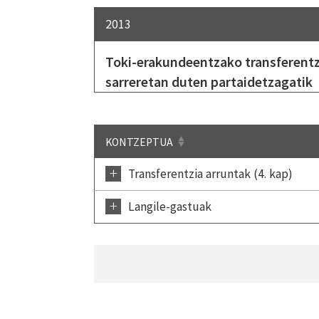
2013
Toki-erakundeentzako transferentz
sarreretan duten partaidetzagatik
KONTZEPTUA
+
Transferentzia arruntak (4. kap)
+
Langile-gastuak