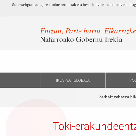
Gure webgunean gure cookie propioak eta beste batzuenak erabiltzen ditugu
Entzun, Parte hartu. Elkarrizk
Nafarroako Gobernu Irekia
IKUSPEGI GLOBALA
POL
Zerbait zehatza bil
Toki-erakundeentz