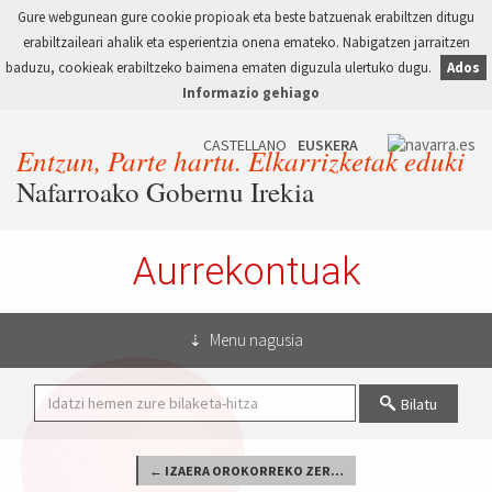
Gure webgunean gure cookie propioak eta beste batzuenak erabiltzen ditugu
erabiltzaileari ahalik eta esperientzia onena emateko. Nabigatzen jarraitzen
baduzu, cookieak erabiltzeko baimena ematen diguzula ulertuko dugu.
Ados
Informazio gehiago
Entzun, Parte hartu. Elkarrizketak eduki
Nafarroako Gobernu Irekia
Aurrekontuak
Menu nagusia
Bilatu
← IZAERA OROKORREKO ZERBITZUAK