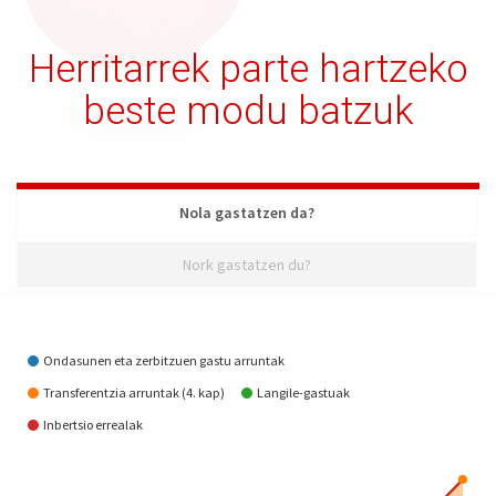
Herritarrek parte hartzeko
beste modu batzuk
Nola gastatzen da?
Nork gastatzen du?
Nola gastatzen da?
Ondasunen eta zerbitzuen gastu arruntak
Transferentzia arruntak (4. kap)
Langile-gastuak
Inbertsio errealak