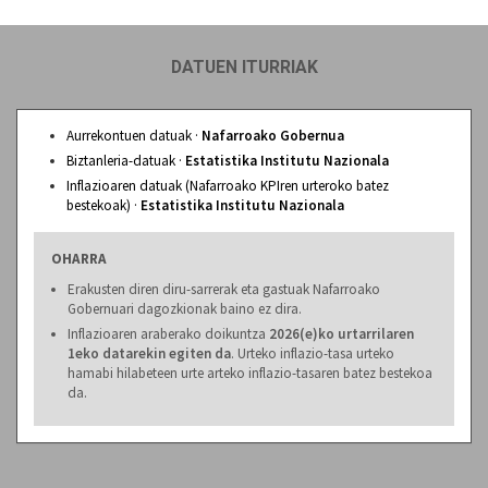
DATUEN ITURRIAK
Aurrekontuen datuak ·
Nafarroako Gobernua
Biztanleria-datuak ·
Estatistika Institutu Nazionala
Inflazioaren datuak (Nafarroako KPIren urteroko batez
bestekoak) ·
Estatistika Institutu Nazionala
OHARRA
Erakusten diren diru-sarrerak eta gastuak Nafarroako
Gobernuari dagozkionak baino ez dira.
Inflazioaren araberako doikuntza
2026(e)ko urtarrilaren
1eko datarekin egiten da
. Urteko inflazio-tasa urteko
hamabi hilabeteen urte arteko inflazio-tasaren batez bestekoa
da.