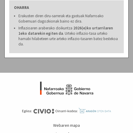
OHARRA
Erakusten diren diru-sarrerak eta gastuak Nafarroako
Gobernuari dagozkionak baino ez dira.
Inflazioaren araberako doikuntza
2026(e)ko urtarrilaren
1eko datarekin egiten da
. Urteko inflazio-tasa urteko
hamabi hilabeteen urte arteko inflazio-tasaren batez bestekoa
da.
Egilea:
Oinarri-kodea:
Webaren mapa