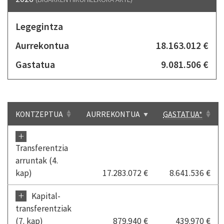
Legegintza
Aurrekontua
18.163.012 €
Gastatua
9.081.506 €
KONTZEPTUA
AURREKONTUA
GASTATUA*
+
Transferentzia
arruntak (4.
kap)
17.283.072 €
8.641.536 €
+
Kapital-
transferentziak
(7. kap)
879.940 €
439.970 €