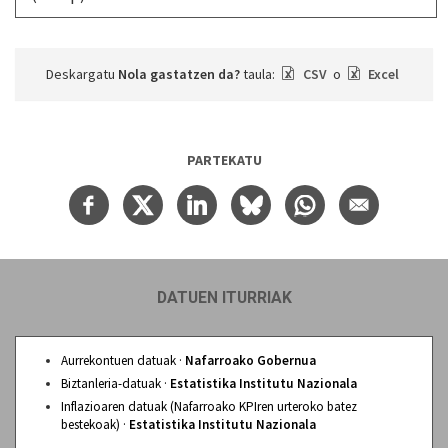
Deskargatu
Nola gastatzen da?
taula:
CSV
o
Excel
PARTEKATU
DATUEN ITURRIAK
Aurrekontuen datuak ·
Nafarroako Gobernua
Biztanleria-datuak ·
Estatistika Institutu Nazionala
Inflazioaren datuak (Nafarroako KPIren urteroko batez
bestekoak) ·
Estatistika Institutu Nazionala