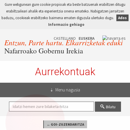
Gure webgunean gure cookie propioak eta beste batzuenak erabiltzen ditugu
erabiltzaileari ahalik eta esperientzia onena emateko. Nabigatzen jarraitzen
baduzu, cookieak erabiltzeko baimena ematen diguzula ulertuko dugu.
Ados
Informazio gehiago
Entzun, Parte hartu. Elkarrizketak eduki
Nafarroako Gobernu Irekia
Aurrekontuak
Menu nagusia
Bilatu
← GOI-ZUZENDARITZA