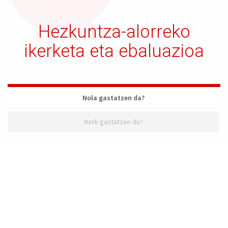
Hezkuntza-alorreko
ikerketa eta ebaluazioa
Nola gastatzen da?
Nork gastatzen du?
Nola gastatzen da?