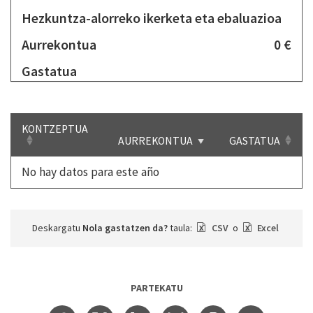
Hezkuntza-alorreko ikerketa eta ebaluazioa
Aurrekontua
0 €
Gastatua
KONTZEPTUA
AURREKONTUA
GASTATUA
No hay datos para este año
Deskargatu
Nola gastatzen da?
taula:
CSV
o
Excel
PARTEKATU