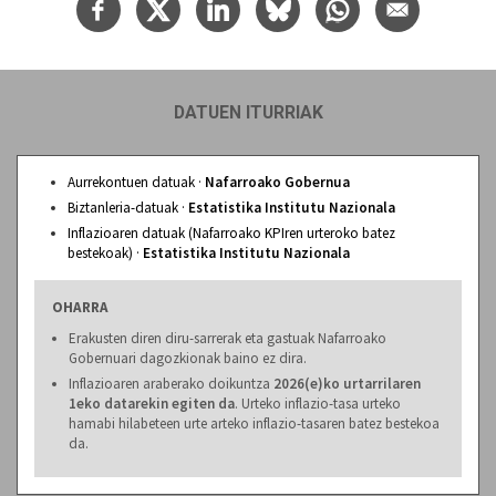
DATUEN ITURRIAK
Aurrekontuen datuak ·
Nafarroako Gobernua
Biztanleria-datuak ·
Estatistika Institutu Nazionala
Inflazioaren datuak (Nafarroako KPIren urteroko batez
bestekoak) ·
Estatistika Institutu Nazionala
OHARRA
Erakusten diren diru-sarrerak eta gastuak Nafarroako
Gobernuari dagozkionak baino ez dira.
Inflazioaren araberako doikuntza
2026(e)ko urtarrilaren
1eko datarekin egiten da
. Urteko inflazio-tasa urteko
hamabi hilabeteen urte arteko inflazio-tasaren batez bestekoa
da.