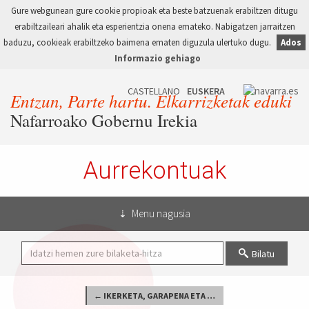
Gure webgunean gure cookie propioak eta beste batzuenak erabiltzen ditugu
erabiltzaileari ahalik eta esperientzia onena emateko. Nabigatzen jarraitzen
baduzu, cookieak erabiltzeko baimena ematen diguzula ulertuko dugu.
Ados
Informazio gehiago
Entzun, Parte hartu. Elkarrizketak eduki
Nafarroako Gobernu Irekia
Aurrekontuak
Menu nagusia
Bilatu
← IKERKETA, GARAPENA ETA BERRIKUNTZA