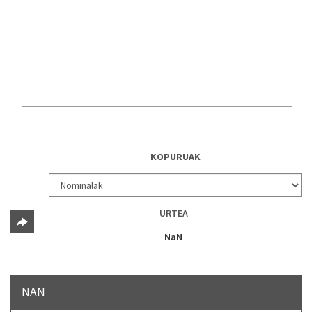
KOPURUAK
URTEA
NaN
NAN