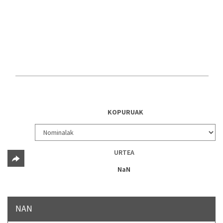
KOPURUAK
URTEA
NaN
NAN