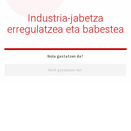
Industria-jabetza
erregulatzea eta babestea
Nola gastatzen da?
Nork gastatzen du?
Nola gastatzen da?