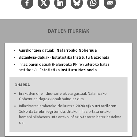
DATUEN ITURRIAK
Aurrekontuen datuak ·
Nafarroako Gobernua
Biztanleria-datuak ·
Estatistika Institutu Nazionala
Inflazioaren datuak (Nafarroako KPIren urteroko batez
bestekoak) ·
Estatistika Institutu Nazionala
OHARRA
Erakusten diren diru-sarrerak eta gastuak Nafarroako
Gobernuari dagozkionak baino ez dira.
Inflazioaren araberako doikuntza
2026(e)ko urtarrilaren
1eko datarekin egiten da
. Urteko inflazio-tasa urteko
hamabi hilabeteen urte arteko inflazio-tasaren batez bestekoa
da.