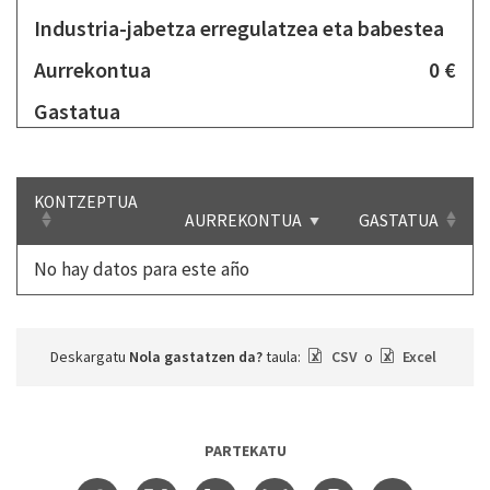
Industria-jabetza erregulatzea eta babestea
Aurrekontua
0 €
Gastatua
KONTZEPTUA
AURREKONTUA
GASTATUA
No hay datos para este año
Deskargatu
Nola gastatzen da?
taula:
CSV
o
Excel
PARTEKATU