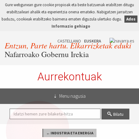
Gure webgunean gure cookie propioak eta beste batzuenak erabiltzen ditugu
erabiltzaileari ahalik eta esperientzia onena emateko. Nabigatzen jarraitzen
baduzu, cookieak erabiltzeko baimena ematen diguzula ulertuko dugu.
Ados
Informazio gehiago
Entzun, Parte hartu. Elkarrizketak eduki
Nafarroako Gobernu Irekia
Aurrekontuak
Menu nagusia
Bilatu
← INDUSTRIA ETA ENERGIA