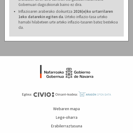
Gobernuari dagozkionak baino ez dira.
Inflazioaren araberako doikuntza
2026(e)ko urtarrilaren
1eko datarekin egiten da
. Urteko inflazio-tasa urteko
hamabi hilabeteen urte arteko inflazio-tasaren batez bestekoa
da.
Egilea:
Oinarri-kodea:
Webaren mapa
Lege-oharra
Erabilerraztasuna