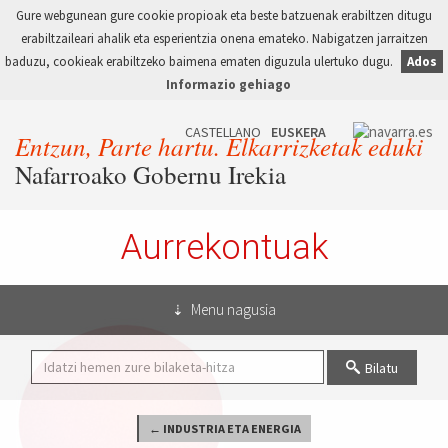
Gure webgunean gure cookie propioak eta beste batzuenak erabiltzen ditugu
erabiltzaileari ahalik eta esperientzia onena emateko. Nabigatzen jarraitzen
baduzu, cookieak erabiltzeko baimena ematen diguzula ulertuko dugu.
Ados
Informazio gehiago
Entzun, Parte hartu. Elkarrizketak eduki
Nafarroako Gobernu Irekia
Aurrekontuak
Menu nagusia
Bilatu
← INDUSTRIA ETA ENERGIA