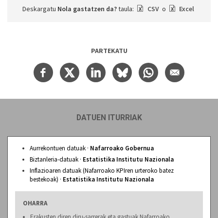
Deskargatu
Nola gastatzen da?
taula:
CSV
o
Excel
PARTEKATU
DATUEN ITURRIAK
Aurrekontuen datuak ·
Nafarroako Gobernua
Biztanleria-datuak ·
Estatistika Institutu Nazionala
Inflazioaren datuak (Nafarroako KPIren urteroko batez
bestekoak) ·
Estatistika Institutu Nazionala
OHARRA
Erakusten diren diru-sarrerak eta gastuak Nafarroako