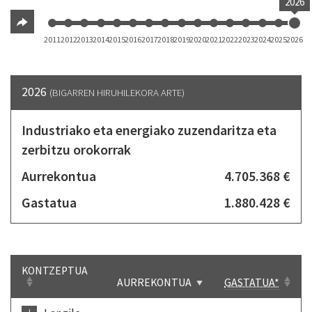
2026
2011
2012
2013
2014
2015
2016
2017
2018
2019
2020
2021
2022
2023
2024
2025
2026
2026
(BIGARREN HIRUHILEKORA ARTE)
Industriako eta energiako zuzendaritza eta
zerbitzu orokorrak
Aurrekontua
4.705.368 €
Gastatua
1.880.428 €
KONTZEPTUA
AURREKONTUA
GASTATUA*