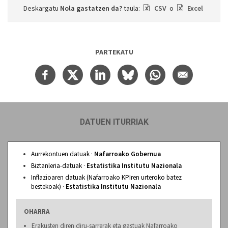
Deskargatu
Nola gastatzen da?
taula:
CSV
o
Excel
PARTEKATU
DATUEN ITURRIAK
Aurrekontuen datuak ·
Nafarroako Gobernua
Biztanleria-datuak ·
Estatistika Institutu Nazionala
Inflazioaren datuak (Nafarroako KPIren urteroko batez
bestekoak) ·
Estatistika Institutu Nazionala
OHARRA
Erakusten diren diru-sarrerak eta gastuak Nafarroako