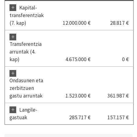
+
Kapital-
transferentziak
(7. kap)
12.000.000 €
28.817 €
+
Transferentzia
arruntak (4.
kap)
4.675.000 €
0 €
+
Ondasunen eta
zerbitzuen
gastu arruntak
1.523.000 €
361.987 €
+
Langile-
gastuak
285.717 €
157.157 €