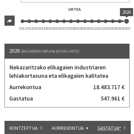
URTEA
2026
2011
2012
2013
2014
2015
2016
2017
2018
2019
2020
2021
2022
2023
2024
2025
2026
2026
(BIGARREN HIRUHILEKORA ARTE)
Nekazaritzako elikagaien industriaren
lehiakortasuna eta elikagaien kalitatea
Aurrekontua
18.483.717 €
Gastatua
547.961 €
KONTZEPTUA
AURREKONTUA
GASTATUA*