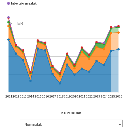
Inbertsio errealak
20 milioi €
2011
2012
2013
2014
2015
2016
2017
2018
2019
2020
2021
2022
2023
2024
2025
2026
KOPURUAK