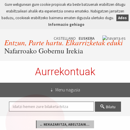
Gure webgunean gure cookie propioak eta beste batzuenak erabiltzen ditugu
erabiltzaileari ahalik eta esperientzia onena emateko. Nabigatzen jarraitzen
baduzu, cookieak erabiltzeko baimena ematen diguzula ulertuko dugu.
Ados
Informazio gehiago
Entzun, Parte hartu. Elkarrizketak eduki
Nafarroako Gobernu Irekia
Aurrekontuak
Menu nagusia
Bilatu
← NEKAZARITZA, ABELTZAINTZA ETA ELIKAGAIGINTZA