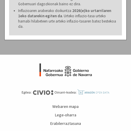
Gobernuari dagozkionak baino ez dira.
Inflazioaren araberako doikuntza
2026(e)ko urtarrilaren
1eko datarekin egiten da
. Urteko inflazio-tasa urteko
hamabi hilabeteen urte arteko inflazio-tasaren batez bestekoa
da.
Egilea:
Oinarri-kodea:
Webaren mapa
Lege-oharra
Erabilerraztasuna