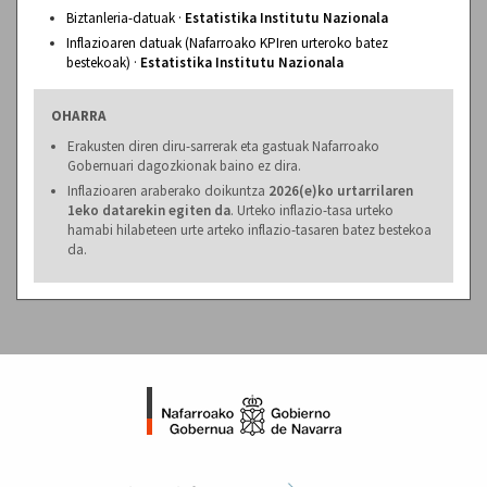
Biztanleria-datuak ·
Estatistika Institutu Nazionala
Inflazioaren datuak (Nafarroako KPIren urteroko batez
bestekoak) ·
Estatistika Institutu Nazionala
OHARRA
Erakusten diren diru-sarrerak eta gastuak Nafarroako
Gobernuari dagozkionak baino ez dira.
Inflazioaren araberako doikuntza
2026(e)ko urtarrilaren
1eko datarekin egiten da
. Urteko inflazio-tasa urteko
hamabi hilabeteen urte arteko inflazio-tasaren batez bestekoa
da.