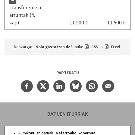
+
Transferentzia
arruntak (4.
kap)
11.500 €
11.500 €
Deskargatu
Nola gastatzen da?
taula:
CSV
o
Excel
PARTEKATU
DATUEN ITURRIAK
Aurrekontuen datuak ·
Nafarroako Gobernua