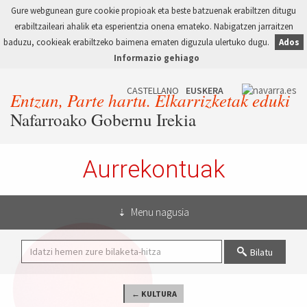
Gure webgunean gure cookie propioak eta beste batzuenak erabiltzen ditugu
erabiltzaileari ahalik eta esperientzia onena emateko. Nabigatzen jarraitzen
baduzu, cookieak erabiltzeko baimena ematen diguzula ulertuko dugu.
Ados
Informazio gehiago
Entzun, Parte hartu. Elkarrizketak eduki
Nafarroako Gobernu Irekia
Aurrekontuak
Menu nagusia
Bilatu
← KULTURA