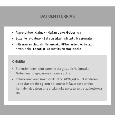
DATUEN ITURRIAK
Aurrekontuen datuak ·
Nafarroako Gobernua
Biztanleria-datuak ·
Estatistika Institutu Nazionala
Inflazioaren datuak (Nafarroako KPIren urteroko batez
bestekoak) ·
Estatistika Institutu Nazionala
OHARRA
Erakusten diren diru-sarrerak eta gastuak Nafarroako
Gobernuari dagozkionak baino ez dira.
Inflazioaren araberako doikuntza
2026(e)ko urtarrilaren
1eko datarekin egiten da
. Urteko inflazio-tasa urteko
hamabi hilabeteen urte arteko inflazio-tasaren batez bestekoa
da.