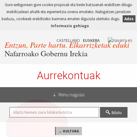
Gure webgunean gure cookie propioak eta beste batzuenak erabiltzen ditugu
erabiltzaileari ahalik eta esperientzia onena emateko. Nabigatzen jarraitzen
baduzu, cookieak erabiltzeko baimena ematen diguzula ulertuko dugu.
Ados
Informazio gehiago
Entzun, Parte hartu. Elkarrizketak eduki
Nafarroako Gobernu Irekia
Aurrekontuak
Menu nagusia
Bilatu
← KULTURA