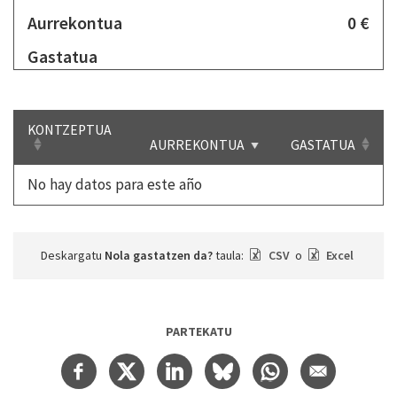
Aurrekontua
0 €
Gastatua
KONTZEPTUA
AURREKONTUA
GASTATUA
No hay datos para este año
Deskargatu
Nola gastatzen da?
taula:
CSV
o
Excel
PARTEKATU