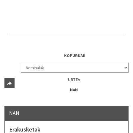
KOPURUAK
URTEA
NaN
NAN
Erakusketak