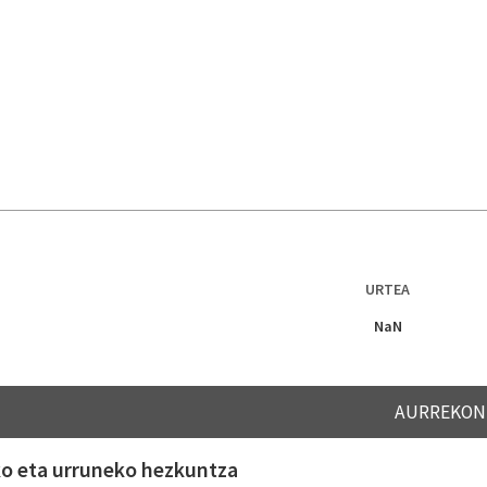
URTEA
NaN
AURREKON
ko eta urruneko hezkuntza