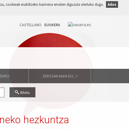
duzu, cookieak erabiltzeko baimena ematen diguzula ulertuko dugu.
Ados
GIDATU
ZER ESAN NAHI DU...?
Bilatu
uneko hezkuntza