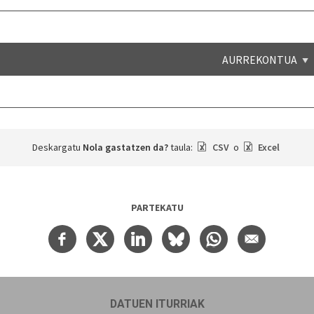
AURREKONTUA
Deskargatu
Nola gastatzen da?
taula:
CSV
o
Excel
PARTEKATU
DATUEN ITURRIAK