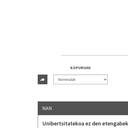
KOPURUAK
NAN
Unibertsitatekoa ez den etengabe