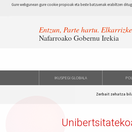
Gure webgunean gure cookie propioak eta beste batzuenak erabiltzen ditugu
Entzun, Parte hartu. Elkarrizk
Nafarroako Gobernu Irekia
IKUSPEGI GLOBALA
POL
Zerbait zehatza bil
Unibertsitatek