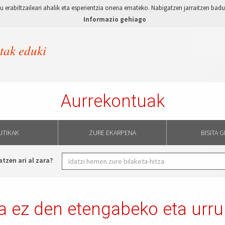
 erabiltzaileari ahalik eta esperientzia onena emateko. Nabigatzen jarraitzen ba
Informazio gehiago
etak eduki
Aurrekontuak
ITIKAK
ZURE EKARPENA
BISITA 
atzen ari al zara?
oa ez den etengabeko eta urr