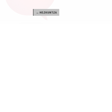
← HEZKUNTZA
Nola gastatzen da?