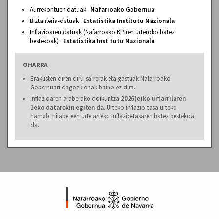
Aurrekontuen datuak ·
Nafarroako Gobernua
Biztanleria-datuak ·
Estatistika Institutu Nazionala
Inflazioaren datuak (Nafarroako KPIren urteroko batez
bestekoak) ·
Estatistika Institutu Nazionala
OHARRA
Erakusten diren diru-sarrerak eta gastuak Nafarroako
Gobernuari dagozkionak baino ez dira.
Inflazioaren araberako doikuntza
2026(e)ko urtarrilaren
1eko datarekin egiten da
. Urteko inflazio-tasa urteko
hamabi hilabeteen urte arteko inflazio-tasaren batez bestekoa
da.