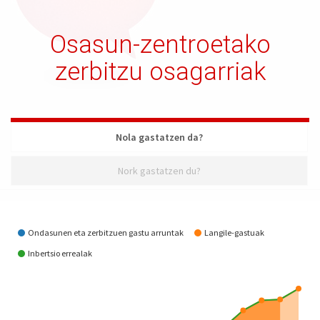
Osasun-zentroetako
zerbitzu osagarriak
Nola gastatzen da?
Nork gastatzen du?
Nola gastatzen da?
Ondasunen eta zerbitzuen gastu arruntak
Langile-gastuak
Inbertsio errealak