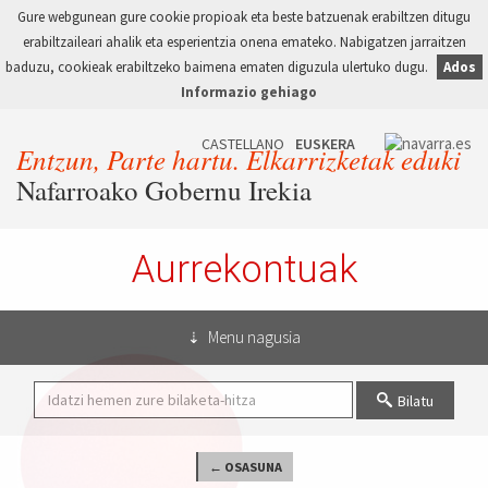
Gure webgunean gure cookie propioak eta beste batzuenak erabiltzen ditugu
erabiltzaileari ahalik eta esperientzia onena emateko. Nabigatzen jarraitzen
baduzu, cookieak erabiltzeko baimena ematen diguzula ulertuko dugu.
Ados
Informazio gehiago
Entzun, Parte hartu. Elkarrizketak eduki
Nafarroako Gobernu Irekia
Aurrekontuak
Menu nagusia
Bilatu
← OSASUNA