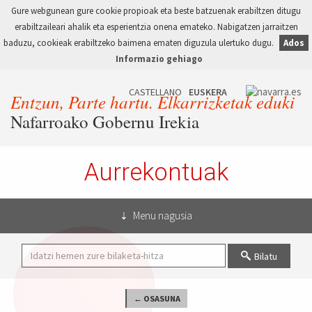
Gure webgunean gure cookie propioak eta beste batzuenak erabiltzen ditugu
erabiltzaileari ahalik eta esperientzia onena emateko. Nabigatzen jarraitzen
baduzu, cookieak erabiltzeko baimena ematen diguzula ulertuko dugu.
Ados
Informazio gehiago
Entzun, Parte hartu. Elkarrizketak eduki
Nafarroako Gobernu Irekia
Aurrekontuak
Menu nagusia
Bilatu
← OSASUNA