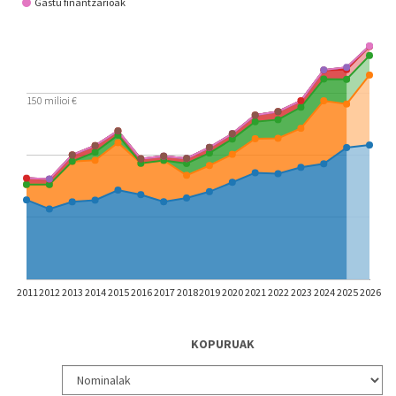
Gastu finantzarioak
150 milioi €
2011
2012
2013
2014
2015
2016
2017
2018
2019
2020
2021
2022
2023
2024
2025
2026
KOPURUAK