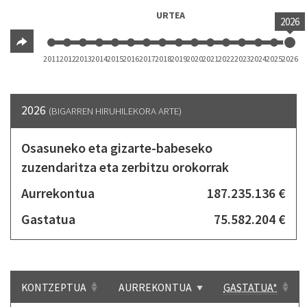
URTEA
2026
2011
2012
2013
2014
2015
2016
2017
2018
2019
2020
2021
2022
2023
2024
2025
2026
2026
(BIGARREN HIRUHILEKORA ARTE)
Osasuneko eta gizarte-babeseko
zuzendaritza eta zerbitzu orokorrak
Aurrekontua
187.235.136 €
Gastatua
75.582.204 €
KONTZEPTUA
AURREKONTUA
GASTATUA*