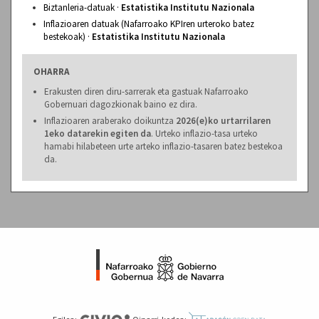
Biztanleria-datuak ·
Estatistika Institutu Nazionala
Inflazioaren datuak (Nafarroako KPIren urteroko batez
bestekoak) ·
Estatistika Institutu Nazionala
OHARRA
Erakusten diren diru-sarrerak eta gastuak Nafarroako
Gobernuari dagozkionak baino ez dira.
Inflazioaren araberako doikuntza
2026(e)ko urtarrilaren
1eko datarekin egiten da
. Urteko inflazio-tasa urteko
hamabi hilabeteen urte arteko inflazio-tasaren batez bestekoa
da.