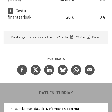
+
Gastu
finantzarioak
20 €
0 €
Deskargatu
Nola gastatzen da?
taula:
CSV
o
Excel
PARTEKATU
DATUEN ITURRIAK
Aurrekontuen datuak ·
Nafarroako Gobernua