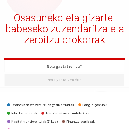
Osasuneko eta gizarte-
babeseko zuzendaritza eta
zerbitzu orokorrak
Nola gastatzen da?
Nork gastatzen du?
Nola gastatzen da?
Ondasunen eta zerbitzuen gastu arruntak
Langile-gastuak
Inbertsio errealak
Transferentzia arruntak (4. kap)
Kapital-transferentziak (7. kap)
Finantza-pasiboak