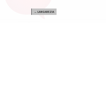
← LANGABEZIA
Nola gastatzen da?