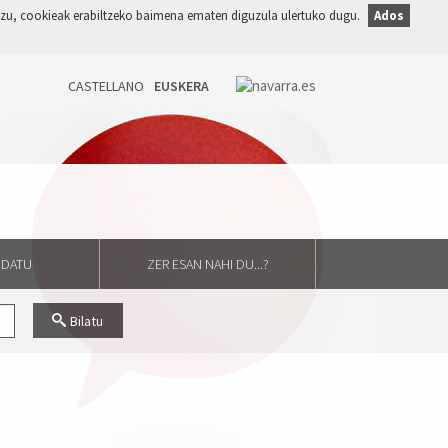
duzu, cookieak erabiltzeko baimena ematen diguzula ulertuko dugu.
Ados
GIDATU
ZER ESAN NAHI DU...?
Bilatu