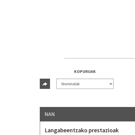
KOPURUAK
NAN
Langabeentzako prestazioak