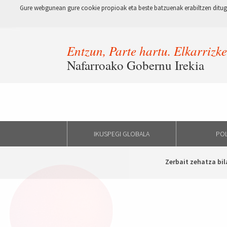
Gure webgunean gure cookie propioak eta beste batzuenak erabiltzen ditugu
Entzun, Parte hartu. Elkarrizk
Nafarroako Gobernu Irekia
IKUSPEGI GLOBALA
POL
Zerbait zehatza bil