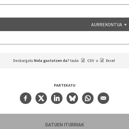
AURREKONTUA
Deskargatu
Nola gastatzen da?
taula:
CSV
o
Excel
PARTEKATU
DATUEN ITURRIAK