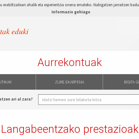
 erabiltzaileari ahalik eta esperientzia onena emateko. Nabigatzen jarraitzen ba
Informazio gehiago
etak eduki
Aurrekontuak
ITIKAK
ZURE EKARPENA
BISITA 
atzen ari al zara?
Langabeentzako prestazioak