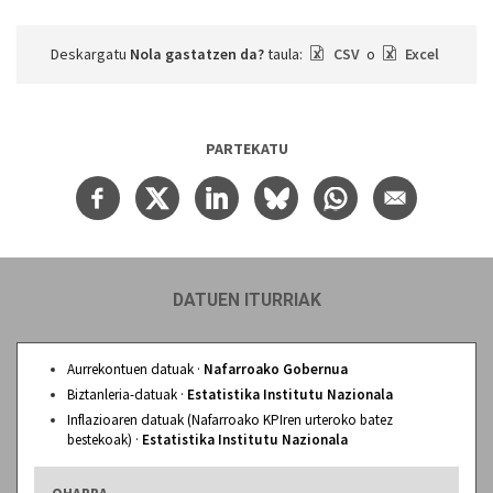
Deskargatu
Nola gastatzen da?
taula:
CSV
o
Excel
PARTEKATU
DATUEN ITURRIAK
Aurrekontuen datuak ·
Nafarroako Gobernua
Biztanleria-datuak ·
Estatistika Institutu Nazionala
Inflazioaren datuak (Nafarroako KPIren urteroko batez
bestekoak) ·
Estatistika Institutu Nazionala