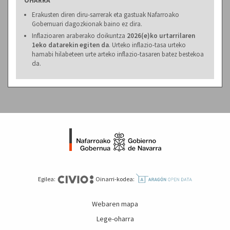
OHARRA
Erakusten diren diru-sarrerak eta gastuak Nafarroako
Gobernuari dagozkionak baino ez dira.
Inflazioaren araberako doikuntza
2026(e)ko urtarrilaren
1eko datarekin egiten da
. Urteko inflazio-tasa urteko
hamabi hilabeteen urte arteko inflazio-tasaren batez bestekoa
da.
Egilea:
Oinarri-kodea:
Webaren mapa
Lege-oharra