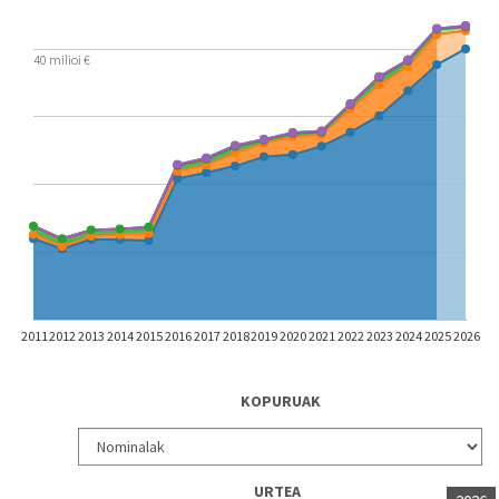
40 milioi €
2011
2012
2013
2014
2015
2016
2017
2018
2019
2020
2021
2022
2023
2024
2025
2026
KOPURUAK
URTEA