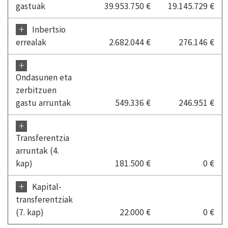
gastuak
39.953.750 €
19.145.729 €
+
Inbertsio
errealak
2.682.044 €
276.146 €
+
Ondasunen eta
zerbitzuen
gastu arruntak
549.336 €
246.951 €
+
Transferentzia
arruntak (4.
kap)
181.500 €
0 €
+
Kapital-
transferentziak
(7. kap)
22.000 €
0 €