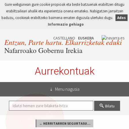
Gure webgunean gure cookie propioak eta beste batzuenak erabiltzen ditugu
erabiltzaileari ahalik eta esperientzia onena emateko. Nabigatzen jarraitzen
baduzu, cookieak erabiltzeko baimena ematen diguzula ulertuko dugu.
Ados
Informazio gehiago
Entzun, Parte hartu. Elkarrizketak eduki
Nafarroako Gobernu Irekia
Aurrekontuak
Menu nagusia
Bilatu
← HERRITARREN SEGURTASUNA ETA ESPETXEAK