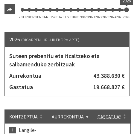
2026
2011
2012
2013
2014
2015
2016
2017
2018
2019
2020
2021
2022
2023
2024
2025
2026
2026
(BIGARREN HIRUHILEKORA ARTE)
Suteen prebenitu eta itzaltzeko eta
salbamenduko zerbitzuak
Aurrekontua
43.388.630 €
Gastatua
19.668.827 €
KONTZEPTUA
AURREKONTUA
GASTATUA*
+
Langile-