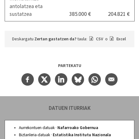
antolatzea eta
sustatzea
385.000 €
204.821 €
Deskargatu
Zertan gastatzen da?
taula:
CSV
o
Excel
PARTEKATU
DATUEN ITURRIAK
Aurrekontuen datuak ·
Nafarroako Gobernua
Biztanleria-datuak ·
Estatistika Institutu Nazionala