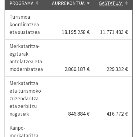
PROGRAMA
AURREKONTUA
GASTATUA*
Turismoa
koordinatzea
eta sustatzea
18.195.258 €
11.771.483 €
Merkataritza-
egiturak
antolatzea eta
modernizatzea
2.860.187 €
229.332 €
Merkataritza
eta turismoko
zuzendaritza
eta zerbitzu
nagusiak
846.884 €
416.772 €
Kanpo-
merkataritza