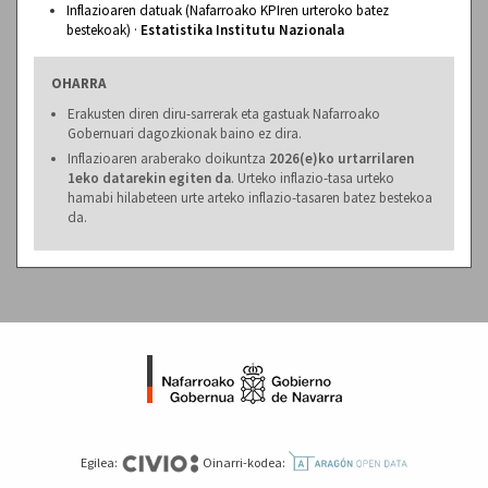
Inflazioaren datuak (Nafarroako KPIren urteroko batez
bestekoak) ·
Estatistika Institutu Nazionala
OHARRA
Erakusten diren diru-sarrerak eta gastuak Nafarroako
Gobernuari dagozkionak baino ez dira.
Inflazioaren araberako doikuntza
2026(e)ko urtarrilaren
1eko datarekin egiten da
. Urteko inflazio-tasa urteko
hamabi hilabeteen urte arteko inflazio-tasaren batez bestekoa
da.
Egilea:
Oinarri-kodea: