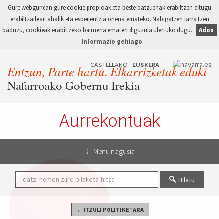
Gure webgunean gure cookie propioak eta beste batzuenak erabiltzen ditugu
erabiltzaileari ahalik eta esperientzia onena emateko. Nabigatzen jarraitzen
baduzu, cookieak erabiltzeko baimena ematen diguzula ulertuko dugu.
Ados
Informazio gehiago
Entzun, Parte hartu. Elkarrizketak eduki
Nafarroako Gobernu Irekia
Aurrekontuak
Menu nagusia
Bilatu
← ITZULI POLITIKETARA