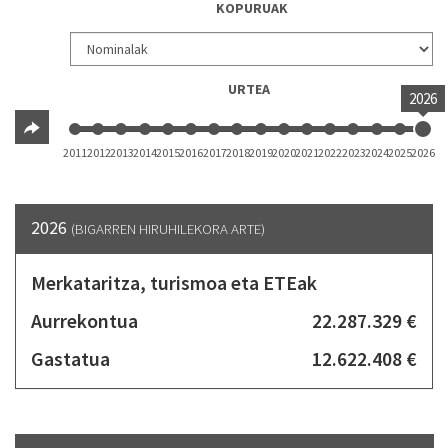
KOPURUAK
URTEA
2026
2011
2012
2013
2014
2015
2016
2017
2018
2019
2020
2021
2022
2023
2024
2025
2026
2026
(BIGARREN HIRUHILEKORA ARTE)
Merkataritza, turismoa eta ETEak
Aurrekontua
22.287.329 €
Gastatua
12.622.408 €