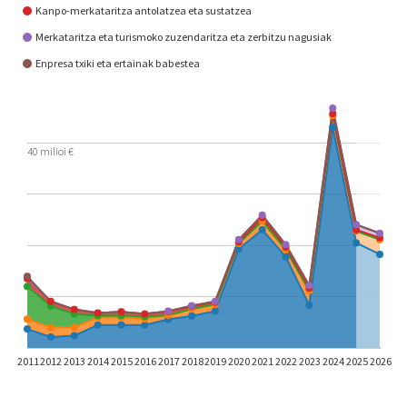
Kanpo-merkataritza antolatzea eta sustatzea
Merkataritza eta turismoko zuzendaritza eta zerbitzu nagusiak
Enpresa txiki eta ertainak babestea
40 milioi €
2011
2012
2013
2014
2015
2016
2017
2018
2019
2020
2021
2022
2023
2024
2025
2026