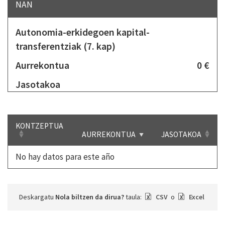
NAN
Autonomia-erkidegoen kapital-
transferentziak (7. kap)
Aurrekontua
0 €
Jasotakoa
KONTZEPTUA
AURREKONTUA
JASOTAKOA
No hay datos para este año
Deskargatu
Nola biltzen da dirua?
taula:
CSV
o
Excel