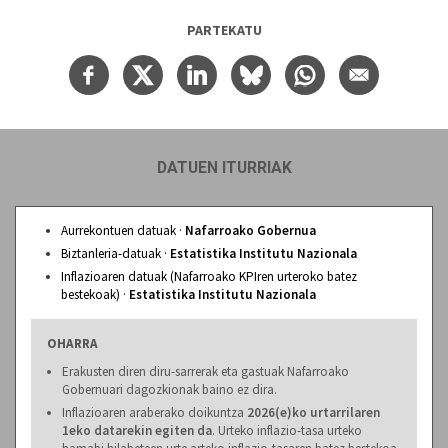
PARTEKATU
DATUEN ITURRIAK
Aurrekontuen datuak ·
Nafarroako Gobernua
Biztanleria-datuak ·
Estatistika Institutu Nazionala
Inflazioaren datuak (Nafarroako KPIren urteroko batez
bestekoak) ·
Estatistika Institutu Nazionala
OHARRA
Erakusten diren diru-sarrerak eta gastuak Nafarroako
Gobernuari dagozkionak baino ez dira.
Inflazioaren araberako doikuntza
2026(e)ko urtarrilaren
1eko datarekin egiten da
. Urteko inflazio-tasa urteko