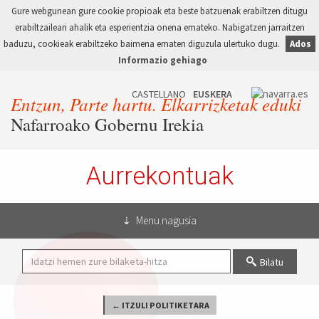
Gure webgunean gure cookie propioak eta beste batzuenak erabiltzen ditugu
erabiltzaileari ahalik eta esperientzia onena emateko. Nabigatzen jarraitzen
baduzu, cookieak erabiltzeko baimena ematen diguzula ulertuko dugu.
Ados
Informazio gehiago
Entzun, Parte hartu. Elkarrizketak eduki
Nafarroako Gobernu Irekia
Aurrekontuak
Menu nagusia
Bilatu
← ITZULI POLITIKETARA