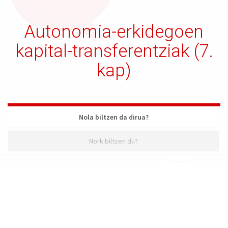
Autonomia-erkidegoen
kapital-transferentziak (7.
kap)
Nola biltzen da dirua?
Nork biltzen du?
Nola biltzen da dirua?