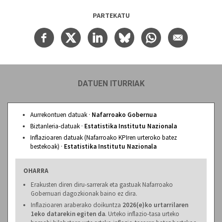
PARTEKATU
DATUEN ITURRIAK
Aurrekontuen datuak ·
Nafarroako Gobernua
Biztanleria-datuak ·
Estatistika Institutu Nazionala
Inflazioaren datuak (Nafarroako KPIren urteroko batez
bestekoak) ·
Estatistika Institutu Nazionala
OHARRA
Erakusten diren diru-sarrerak eta gastuak Nafarroako
Gobernuari dagozkionak baino ez dira.
Inflazioaren araberako doikuntza
2026(e)ko urtarrilaren
1eko datarekin egiten da
. Urteko inflazio-tasa urteko