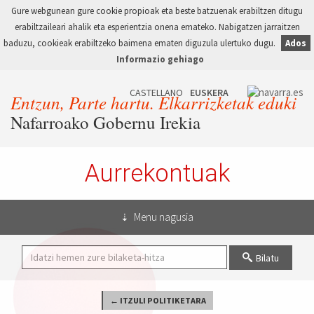
Gure webgunean gure cookie propioak eta beste batzuenak erabiltzen ditugu
erabiltzaileari ahalik eta esperientzia onena emateko. Nabigatzen jarraitzen
baduzu, cookieak erabiltzeko baimena ematen diguzula ulertuko dugu.
Ados
Informazio gehiago
Entzun, Parte hartu. Elkarrizketak eduki
Nafarroako Gobernu Irekia
Aurrekontuak
Menu nagusia
Bilatu
← ITZULI POLITIKETARA