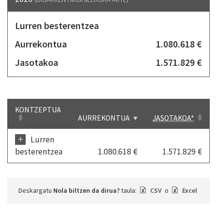
Lurren besterentzea
Aurrekontua
1.080.618 €
Jasotakoa
1.571.829 €
KONTZEPTUA
AURREKONTUA
JASOTAKOA*
+
Lurren
besterentzea
1.080.618 €
1.571.829 €
Deskargatu
Nola biltzen da dirua?
taula:
CSV
o
Excel