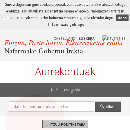
Gure webgunean gure cookie propioak eta beste batzuenak erabiltzen ditugu
erabiltzaileari ahalik eta esperientzia onena emateko. Nabigatzen jarraitzen
baduzu, cookieak erabiltzeko baimena ematen diguzula ulertuko dugu.
Ados
Informazio gehiago
Entzun, Parte hartu. Elkarrizketak eduki
Nafarroako Gobernu Irekia
Aurrekontuak
Menu nagusia
Bilatu
← ITZULI POLITIKETARA