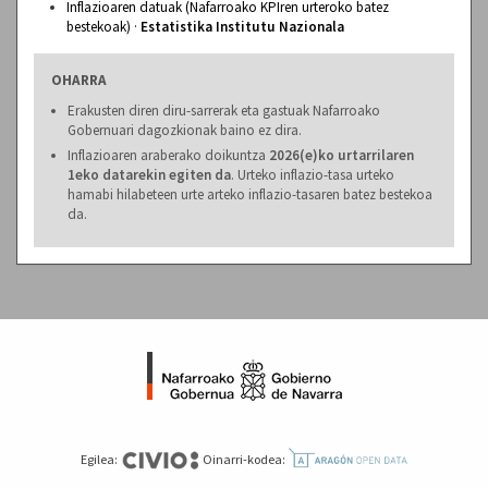
Inflazioaren datuak (Nafarroako KPIren urteroko batez
bestekoak) ·
Estatistika Institutu Nazionala
OHARRA
Erakusten diren diru-sarrerak eta gastuak Nafarroako
Gobernuari dagozkionak baino ez dira.
Inflazioaren araberako doikuntza
2026(e)ko urtarrilaren
1eko datarekin egiten da
. Urteko inflazio-tasa urteko
hamabi hilabeteen urte arteko inflazio-tasaren batez bestekoa
da.
Egilea:
Oinarri-kodea: