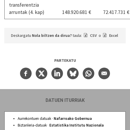
transferentzia
arruntak (4. kap)
148.920.681 €
72.417.731 €
Deskargatu
Nola biltzen da dirua?
taula:
CSV
o
Excel
PARTEKATU
DATUEN ITURRIAK
Aurrekontuen datuak ·
Nafarroako Gobernua
Biztanleria-datuak ·
Estatistika Institutu Nazionala