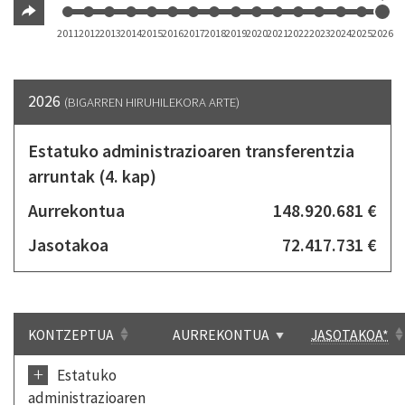
2011
2012
2013
2014
2015
2016
2017
2018
2019
2020
2021
2022
2023
2024
2025
2026
2026
(BIGARREN HIRUHILEKORA ARTE)
Estatuko administrazioaren transferentzia
arruntak (4. kap)
Aurrekontua
148.920.681 €
Jasotakoa
72.417.731 €
KONTZEPTUA
AURREKONTUA
JASOTAKOA*
+
Estatuko
administrazioaren