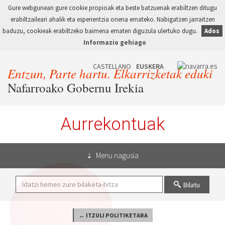
Gure webgunean gure cookie propioak eta beste batzuenak erabiltzen ditugu
erabiltzaileari ahalik eta esperientzia onena emateko. Nabigatzen jarraitzen
baduzu, cookieak erabiltzeko baimena ematen diguzula ulertuko dugu.
Ados
Informazio gehiago
Entzun, Parte hartu. Elkarrizketak eduki
Nafarroako Gobernu Irekia
Aurrekontuak
Menu nagusia
Bilatu
← ITZULI POLITIKETARA