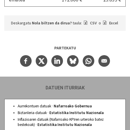
Deskargatu
Nola biltzen da dirua?
taula:
CSV
o
Excel
PARTEKATU
DATUEN ITURRIAK
Aurrekontuen datuak ·
Nafarroako Gobernua
Biztanleria-datuak ·
Estatistika Institutu Nazionala
Inflazioaren datuak (Nafarroako KPIren urteroko batez
bestekoak) ·
Estatistika Institutu Nazionala