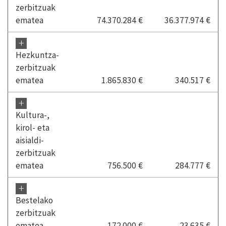
zerbitzuak
ematea
74.370.284 €
36.377.974 €
+
Hezkuntza-
zerbitzuak
ematea
1.865.830 €
340.517 €
+
Kultura-,
kirol- eta
aisialdi-
zerbitzuak
ematea
756.500 €
284.777 €
+
Bestelako
zerbitzuak
ematea
172.000 €
23.635 €