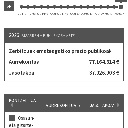
2011
2012
2013
2014
2015
2016
2017
2018
2019
2020
2021
2022
2023
2024
2025
2026
2026
(BIGARREN HIRUHILEKORA ARTE)
Zerbitzuak emateagatiko prezio publikoak
Aurrekontua
77.164.614 €
Jasotakoa
37.026.903 €
KONTZEPTUA
AURREKONTUA
JASOTAKOA*
+
Osasun-
eta gizarte-