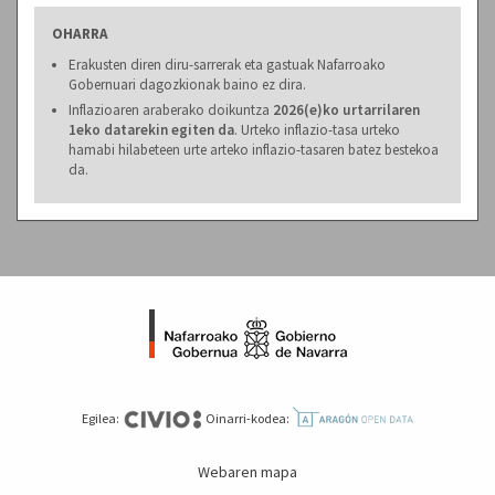
OHARRA
Erakusten diren diru-sarrerak eta gastuak Nafarroako
Gobernuari dagozkionak baino ez dira.
Inflazioaren araberako doikuntza
2026(e)ko urtarrilaren
1eko datarekin egiten da
. Urteko inflazio-tasa urteko
hamabi hilabeteen urte arteko inflazio-tasaren batez bestekoa
da.
Egilea:
Oinarri-kodea:
Webaren mapa