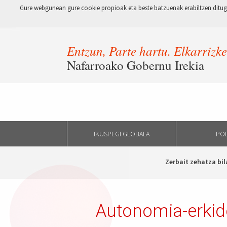
Gure webgunean gure cookie propioak eta beste batzuenak erabiltzen ditugu
Entzun, Parte hartu. Elkarrizk
Nafarroako Gobernu Irekia
IKUSPEGI GLOBALA
POL
Zerbait zehatza bil
Autonomia-erkide