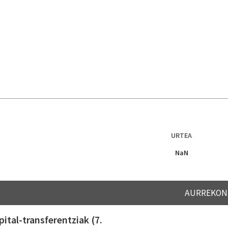
URTEA
NaN
AURREKON
tal-transferentziak (7.