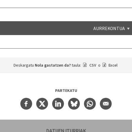
AURREKONTUA
Deskargatu
Nola gastatzen da?
taula:
CSV
o
Excel
PARTEKATU
DATUEN ITURRIAK