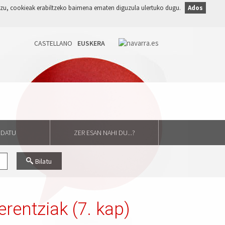
duzu, cookieak erabiltzeko baimena ematen diguzula ulertuko dugu.
Ados
GIDATU
ZER ESAN NAHI DU...?
Bilatu
rentziak (7. kap)