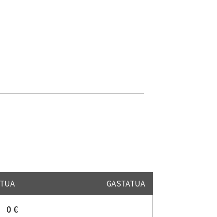
TUA
GASTATUA
0 €