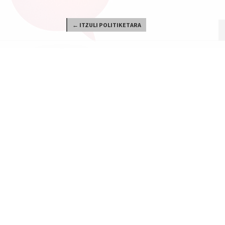
← ITZULI POLITIKETARA
Nola gastatzen da?