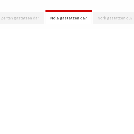
Zertan gastatzen da?
Nola gastatzen da?
Nork gastatzen du?