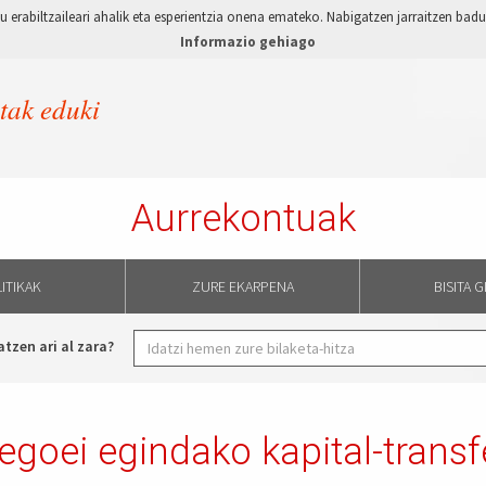
 erabiltzaileari ahalik eta esperientzia onena emateko. Nabigatzen jarraitzen ba
Informazio gehiago
etak eduki
Aurrekontuak
ITIKAK
ZURE EKARPENA
BISITA 
atzen ari al zara?
goei egindako kapital-transfe