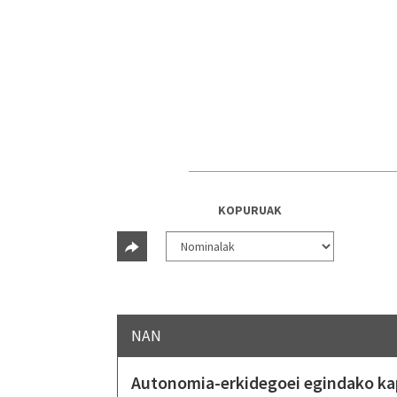
KOPURUAK
NAN
Autonomia-erkidegoei egindako kapi