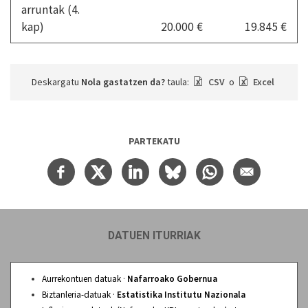
arruntak (4.
kap)
20.000 €
19.845 €
Deskargatu
Nola gastatzen da?
taula:
CSV
o
Excel
PARTEKATU
DATUEN ITURRIAK
Aurrekontuen datuak ·
Nafarroako Gobernua
Biztanleria-datuak ·
Estatistika Institutu Nazionala