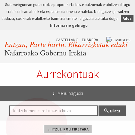
Gure webgunean gure cookie propioak eta beste batzuenak erabiltzen ditugu
erabiltzaileari ahalik eta esperientzia onena emateko. Nabigatzen jarraitzen
baduzu, cookieak erabiltzeko baimena ematen diguzula ulertuko dugu.
Ados
Informazio gehiago
Entzun, Parte hartu. Elkarrizketak eduki
Nafarroako Gobernu Irekia
Aurrekontuak
Menu nagusia
Bilatu
← ITZULI POLITIKETARA