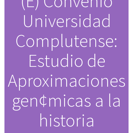
(E) Convenio
Universidad
Complutense:
Estudio de
Aproximaciones
gen¢micas a la
historia