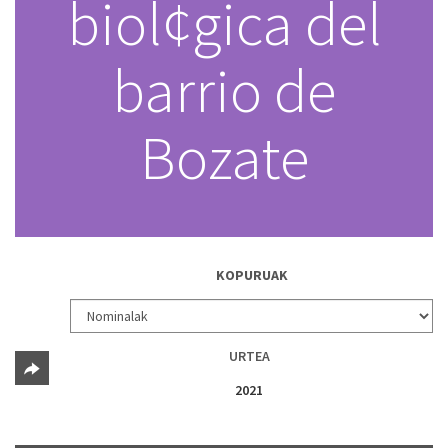
biol¢gica del
barrio de
Bozate
KOPURUAK
URTEA
2021