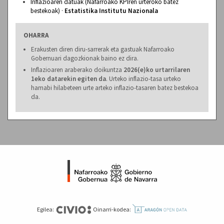
Inflazioaren datuak (Nafarroako KPIren urteroko batez
bestekoak) ·
Estatistika Institutu Nazionala
OHARRA
Erakusten diren diru-sarrerak eta gastuak Nafarroako
Gobernuari dagozkionak baino ez dira.
Inflazioaren araberako doikuntza
2026(e)ko urtarrilaren
1eko datarekin egiten da
. Urteko inflazio-tasa urteko
hamabi hilabeteen urte arteko inflazio-tasaren batez bestekoa
da.
Egilea:
Oinarri-kodea: