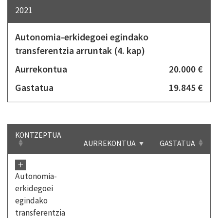
2021
Autonomia-erkidegoei egindako
transferentzia arruntak (4. kap)
Aurrekontua
20.000 €
Gastatua
19.845 €
KONTZEPTUA
AURREKONTUA
GASTATUA
+
Autonomia-
erkidegoei
egindako
transferentzia