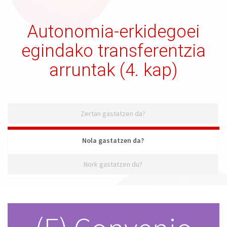
Autonomia-erkidegoei
egindako transferentzia
arruntak (4. kap)
Zertan gastatzen da?
Nola gastatzen da?
Nork gastatzen du?
Nola gastatzen da?