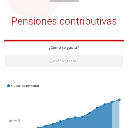
Pensiones contributivas
¿Cómo se gasta?
¿Quién lo gasta?
¿Cómo se gasta?
Gastos de personal
100 mill. €