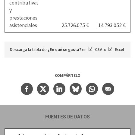
contributivas
y
prestaciones
asistenciales
25.726.075 €
14.793.052 €
Descarga la tabla de
¿En qué se gasta?
en
CSV
o
Excel
COMPÁRTELO
FUENTES DE DATOS