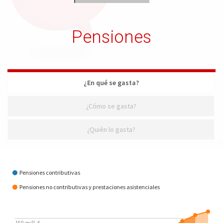
Pensiones
¿En qué se gasta?
¿Cómo se gasta?
¿Quién lo gasta?
¿En qué se gasta?
Pensiones contributivas
Pensiones no contributivas y prestaciones asistenciales
150 mill. €