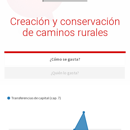
Creación y conservación
de caminos rurales
¿Cómo se gasta?
¿Quién lo gasta?
¿Cómo se gasta?
Transferencias de capital (cap. 7)