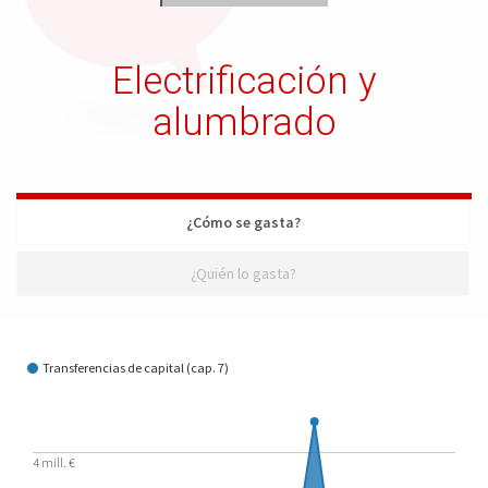
Electrificación y
alumbrado
¿Cómo se gasta?
¿Quién lo gasta?
¿Cómo se gasta?
Transferencias de capital (cap. 7)
4 mill. €