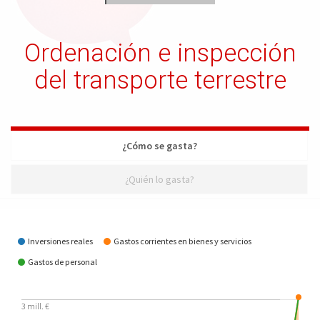
Ordenación e inspección
del transporte terrestre
¿Cómo se gasta?
¿Quién lo gasta?
¿Cómo se gasta?
Inversiones reales
Gastos corrientes en bienes y servicios
Gastos de personal
3 mill. €