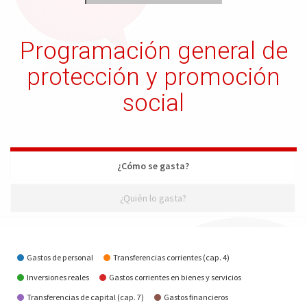
Programación general de
protección y promoción
social
¿Cómo se gasta?
¿Quién lo gasta?
¿Cómo se gasta?
Gastos de personal
Transferencias corrientes (cap. 4)
Inversiones reales
Gastos corrientes en bienes y servicios
Transferencias de capital (cap. 7)
Gastos financieros