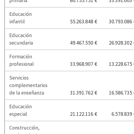
primaria
60.755.751 €
33.391.003 
Educación
infantil
55.263.848 €
30.793.086 
Educación
secundaria
49.467.550 €
26.928.302 
Formación
profesional
33.968.907 €
13.228.675 
Servicios
complementarios
de la enseñanza
31.391.762 €
16.586.735 
Educación
especial
21.122.116 €
6.578.839 
Construcción,