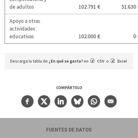
de adultos
102.791 €
51.630 
Apoyo a otras
actividades
educativas
102.000 €
0 
Descarga la tabla de
¿En qué se gasta?
en
CSV
o
Excel
COMPÁRTELO
FUENTES DE DATOS