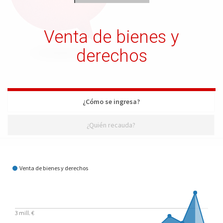
Venta de bienes y
derechos
¿Cómo se ingresa?
¿Quién recauda?
¿Cómo se ingresa?
Venta de bienes y derechos
3 mill. €